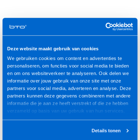
Offerte aanvragen
Medewerker spreken
Klantenservice
Vragen?
Deze website maakt gebruik van cookies
Wij staan voor je klaar
We gebruiken cookies om content en advertenties te
personaliseren, om functies voor social media te bieden
Direct contact
Snel whatsappen
en om ons websiteverkeer te analyseren. Ook delen we
+31 30 688 0808
+31640395538
informatie over jouw gebruik van onze site met onze
partners voor social media, adverteren en analyse. Deze
partners kunnen deze gegevens combineren met andere
Snel contact?
informatie die je aan ze heeft verstrekt of die ze hebben
Bereik ons via deze kanalen:
verzameld op basis van uw gebruik van hun services.
Facebook
Twitter
LinkedIn
Details tonen
Instagram
E-mail