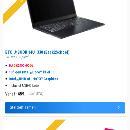
BTO U•BOOK 14U1330 (Back2School)
14 inch (35,5 cm)
BACK
2
SCHOOL
e
13
gen Intel
Core™ i3 of i5
®
e
Intel
UHD of Iris™X
Graphics
®
Inclusief USB-C lader
459,-
Vanaf
(incl. BTW)
Stel zelf samen