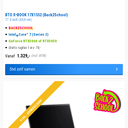
BTO X•BOOK 17X1552 (Back2School)
17.3 inch (43,9 cm)
BACK
2
SCHOOL
Intel
Core™ 7 (Series 2)
®
GeForce RTX5060 of RTX5050
Gratis rugtas t.w.v. 74,-
1.329,-
Vanaf
(incl. BTW)
Stel zelf samen
€139,- VOORDELIGER!