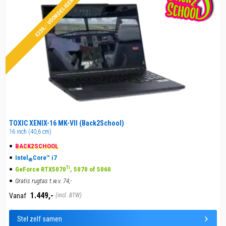
€239,- VOORDELIGER!
TOXIC XENIX-16 MK-VII (Back2School)
16 inch (40,6 cm)
BACK
2
SCHOOL
Intel
Core™ i7
®
Ti
GeForce RTX5070
, 5070 of 5060
Gratis rugtas t.w.v. 74,-
1.449,-
Vanaf
(incl. BTW)
Stel zelf samen