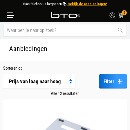
Back2School is begonnen!📚
Bekijk de aanbiedingen!
0
Keuzehulp
Aanbiedingen
Laptops
Desktop PC
Sorteren op:
Zakelijk
Filter
Accessoires
Alle 12 resultaten
Gaming Laptops
Aanbiedingen