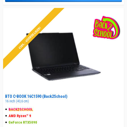
€589,- VOORDELIGER!
BTO C•BOOK 16C1590 (Back2School)
16 inch (40,6 cm)
BACK
2
SCHOOL
AMD Ryzen™ 9
GeForce RTX5090