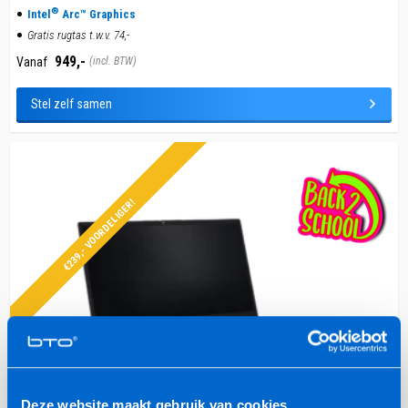
®
Intel
Arc™ Graphics
Gratis rugtas t.w.v. 74,-
949,-
Vanaf
(incl. BTW)
Stel zelf samen
€239,- VOORDELIGER!
Deze website maakt gebruik van cookies