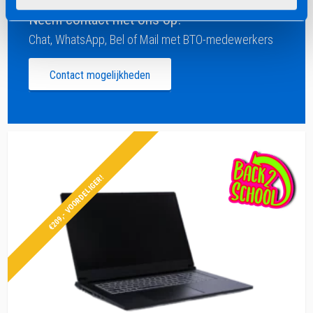
Neem contact met ons op!
Chat, WhatsApp, Bel of Mail met BTO-medewerkers
Contact mogelijkheden
€209,- VOORDELIGER!