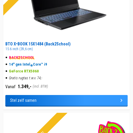
BTO X•BOOK 15X1484 (Back2School)
15.6 inch (39,6 cm)
BACK
2
SCHOOL
e
14
gen Intel
Core™ i9
®
GeForce RTX5060
Gratis rugtas t.w.v. 74,-
1.349,-
Vanaf
(incl. BTW)
Stel zelf samen