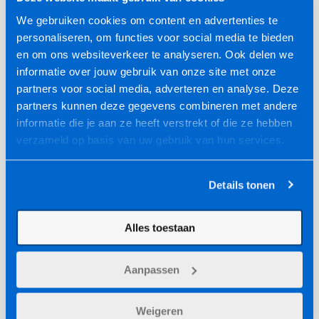
BTO X•BOOK 15X1552 (Back2School)
We gebruiken cookies om content en advertenties te
15.6 inch (39,6 cm)
personaliseren, om functies voor social media te bieden
BACK
2
SCHOOL
en om ons websiteverkeer te analyseren. Ook delen we
Intel
Core™ 7 (Series 2)
®
informatie over jouw gebruik van onze site met onze
GeForce RTX5050
partners voor social media, adverteren en analyse. Deze
Gratis rugtas t.w.v. 74,-
partners kunnen deze gegevens combineren met andere
1.249,-
Vanaf
(incl. BTW)
informatie die je aan ze heeft verstrekt of die ze hebben
verzameld op basis van uw gebruik van hun services.
Stel zelf samen
Details tonen
Hulp nodig bij het samenstellen?
Alles toestaan
Van maandag tot en met vrijdag tussen 9:00 en 17:30
uur
Aanpassen
Direct contact
Snel whatsappen
+31 30 688 0808
+31640395538
Weigeren