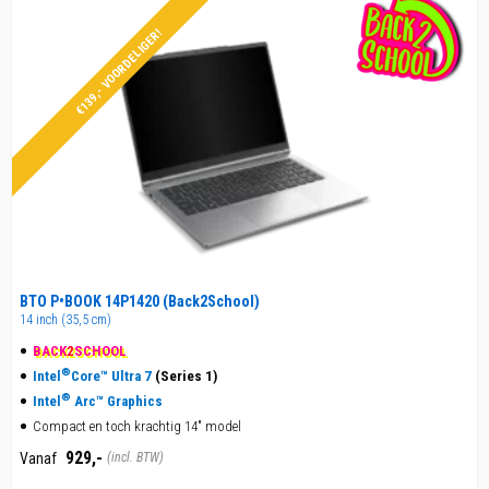
€139,- VOORDELIGER!
BTO P•BOOK 14P1420 (Back2School)
14 inch (35,5 cm)
BACK
2
SCHOOL
®
Intel
Core™ Ultra 7
(Series 1)
®
Intel
Arc™ Graphics
Compact en toch krachtig 14" model
929,-
Vanaf
(incl. BTW)