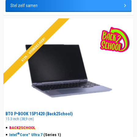
Stel zelf samen
€139,- VOORDELIGER!
BTO P•BOOK 15P1420 (Back2School)
15.3 inch (38,9 cm)
BACK
2
SCHOOL
®
Intel
Core™ Ultra 7
(Series 1)