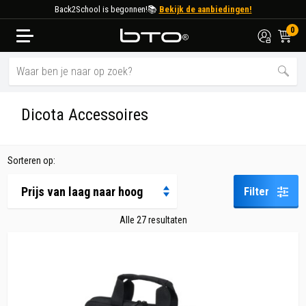
Back2School is begonnen!📚
Bekijk de aanbiedingen!
0
Keuzehulp
Dicota Accessoires
Laptops
Desktop PC
Sorteren op:
Zakelijk
Filter
Accessoires
Alle 27 resultaten
Gaming Laptops
Aanbiedingen