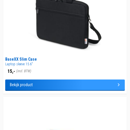
Offerte aanvragen
Medewerker spreken
Klantenservice
BaseXX Slim Case
Laptop sleeve 15.6"
15,-
(incl. BTW)
Bekijk product