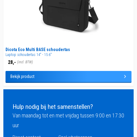
Dicota Eco Multi BASE schoudertas
Laptop schoudertas 14" - 15.6"
28,-
(incl. BTW)
Bekijk product
Hulp nodig bij het samenstellen?
Van maandag tot en met vrijdag tussen 9:00 en 17:30
uur