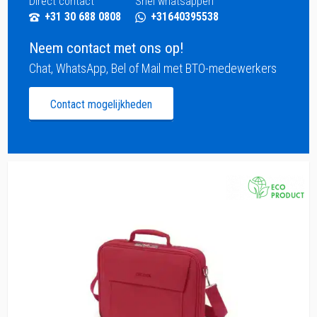
Direct contact
Snel whatsappen
+31 30 688 0808
+31640395538
Neem contact met ons op!
Chat, WhatsApp, Bel of Mail met BTO-medewerkers
Contact mogelijkheden