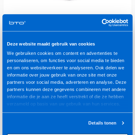
Dicota Backpack COMMUTER
Laptop rugtas 13" - 16"
35,-
(incl. BTW)
Deze website maakt gebruik van cookies
Bekijk product
We gebruiken cookies om content en advertenties te
personaliseren, om functies voor social media te bieden
en om ons websiteverkeer te analyseren. Ook delen we
informatie over jouw gebruik van onze site met onze
partners voor social media, adverteren en analyse. Deze
partners kunnen deze gegevens combineren met andere
informatie die je aan ze heeft verstrekt of die ze hebben
verzameld op basis van uw gebruik van hun services.
Details tonen