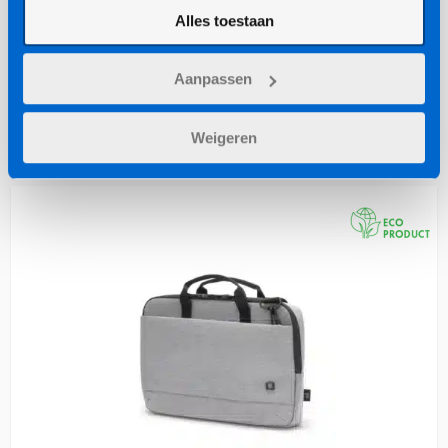
Alles toestaan
Dicota SMART
Laptop sleeve 14" - 14,1"
Aanpassen
40,-
(incl. BTW)
Weigeren
Bekijk product